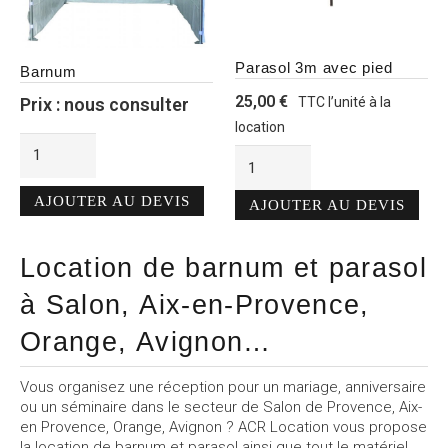
Parasol 3m avec pied
Barnum
25,00
€
TTC l’unité à la
Prix : nous consulter
location
quantité
quantité
de
de
Barnum
Alternative:
Parasol
Alternative:
AJOUTER AU DEVIS
AJOUTER AU DEVIS
3m
avec
pied
Location de barnum et parasol
à Salon, Aix-en-Provence,
Orange, Avignon…
Vous organisez une réception pour un mariage, anniversaire
ou un séminaire dans le secteur de Salon de Provence, Aix-
en Provence, Orange, Avignon ? ACR Location vous propose
la
location de barnum et parasol
ainsi que tout le matériel