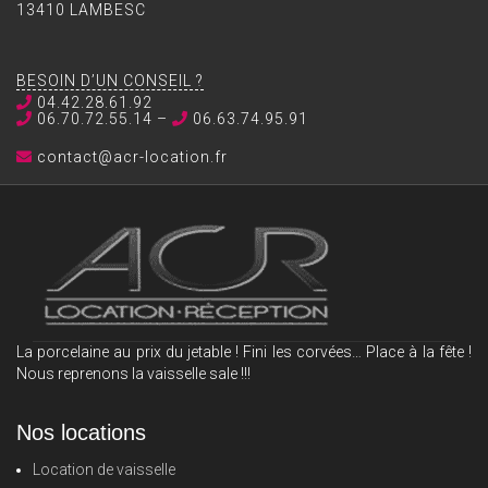
13410 LAMBESC
BESOIN D’UN CONSEIL ?
04.42.28.61.92
06.70.72.55.14 –
06.63.74.95.91
contact@acr-location.fr
La porcelaine au prix du jetable ! Fini les corvées… Place à la fête !
Nous reprenons la vaisselle sale !!!
Nos locations
Location de vaisselle