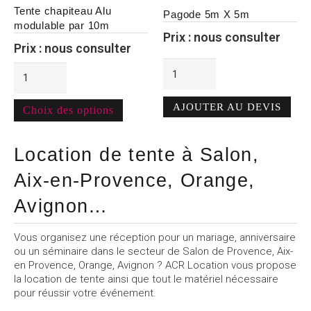
produit
Tente chapiteau Alu
Pagode 5m X 5m
a
modulable par 10m
Prix : nous consulter
plusieurs
Prix : nous consulter
variations.
quantité
Les
quantité
de
options
de
Pagode
peuvent
Tente
Alternative:
Alternative:
5m
AJOUTER AU DEVIS
être
chapiteau
Choix des options
X
choisies
Alu
5m
sur
modulable
la
Location de tente à Salon,
par
page
10m
Aix-en-Provence, Orange,
du
produit
Avignon…
Vous organisez une réception pour un mariage, anniversaire
ou un séminaire dans le secteur de Salon de Provence, Aix-
en Provence, Orange, Avignon ? ACR Location vous propose
la
location de tente
ainsi que tout le matériel nécessaire
pour réussir votre événement.