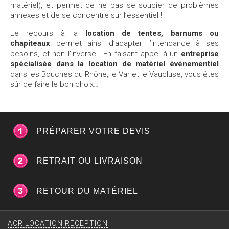
matériel), et permet de ne pas se soucier de problèmes
annexes et de se concentre sur l’essentiel !
Le recours à la
location de tentes, barnums ou
chapiteaux
permet ainsi d’adapter l’intendance à ses
besoins, et non l’inverse ! En faisant appel à un
entreprise
spécialisée dans la location de matériel événementiel
dans les Bouches du Rhône, le Var et le Vaucluse, vous êtes
sûr de faire le bon choix…
PRÉPARER VOTRE DEVIS
RETRAIT OU LIVRAISON
RETOUR DU MATÉRIEL
ACR LOCATION RECEPTION