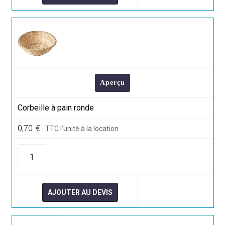
Aperçu
Corbeille à pain ronde
0,70
€
TTC l’unité à la location
quantité
de
Corbeille
à
pain
ronde
AJOUTER AU DEVIS