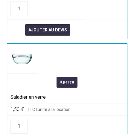
quantité
de
Assiette
à
pain
15cm
AJOUTER AU DEVIS
Aperçu
Saladier en verre
1,50
€
TTC l’unité à la location
quantité
de
Saladier