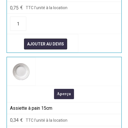
0,75
€
TTC l’unité à la location
quantité
de
Carafe
Bistro
1L
AJOUTER AU DEVIS
Aperçu
Assiette à pain 15cm
0,34
€
TTC l’unité à la location