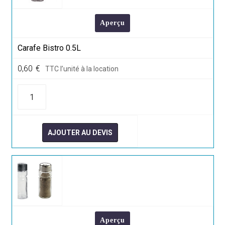
Aperçu
Carafe Bistro 0.5L
0,60
€
TTC l’unité à la location
quantité
de
Carafe
Bistro
0.5L
AJOUTER AU DEVIS
Aperçu