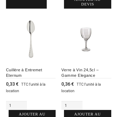
à
2
DEVIS
3,90 €
-
2€68
/pers
Cuillère à Entremet
Verre à Vin 24,5cl –
Eternum
Gamme Elegance
0,33
€
0,36
€
TTC l’unité à la
TTC l’unité à la
location
location
Alternative:
Alternative:
quantité
quantité
de
de
Cuillère
Verre
AJOUTER AU
AJOUTER AU