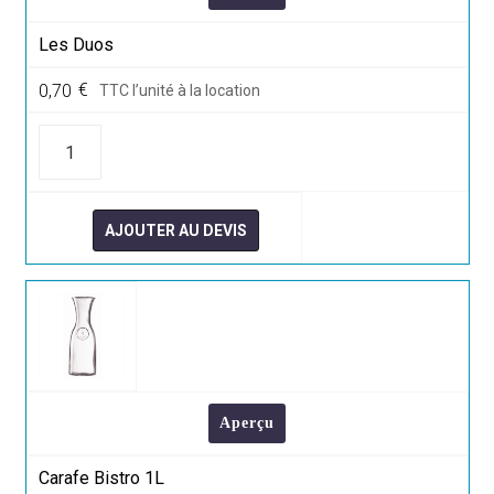
Les Duos
0,70
€
TTC l’unité à la location
quantité
de
Les
Duos
AJOUTER AU DEVIS
Aperçu
Carafe Bistro 1L