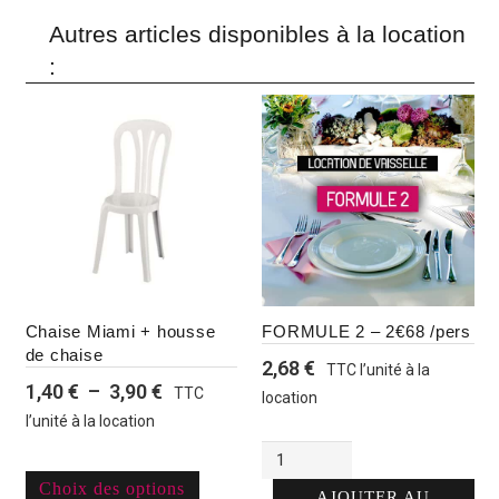
Autres articles disponibles à la location
:
Ce
produit
a
plusieurs
variations.
Les
options
peuvent
être
choisies
sur
Chaise Miami + housse
FORMULE 2 – 2€68 /pers
la
de chaise
2,68
€
TTC l’unité à la
page
Plage
1,40
€
–
3,90
€
du
TTC
location
produit
de
Alternative:
l’unité à la location
prix :
quantité
1,40 €
de
Choix des options
FORMULE
Alternative:
AJOUTER AU