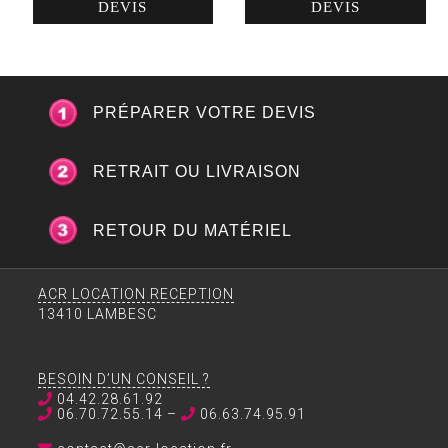
à
à
DEVIS
DEVIS
Entremet
Vin
Eternum
24,5cl
-
Gamme
Elegance
PRÉPARER VOTRE DEVIS
RETRAIT OU LIVRAISON
RETOUR DU MATÉRIEL
ACR LOCATION RECEPTION
13410 LAMBESC
BESOIN D’UN CONSEIL ?
04.42.28.61.92
06.70.72.55.14 –
06.63.74.95.91