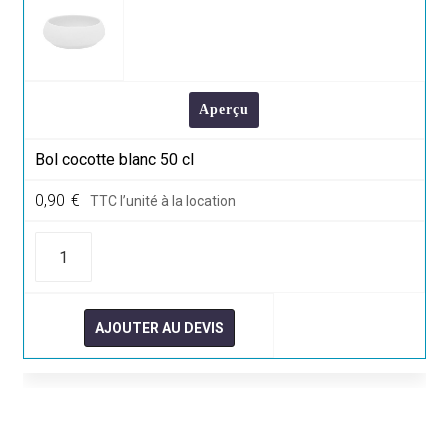
Aperçu
Bol cocotte blanc 50 cl
0,90
€
TTC l’unité à la location
quantité
de
Bol
cocotte
blanc
50
AJOUTER AU DEVIS
cl