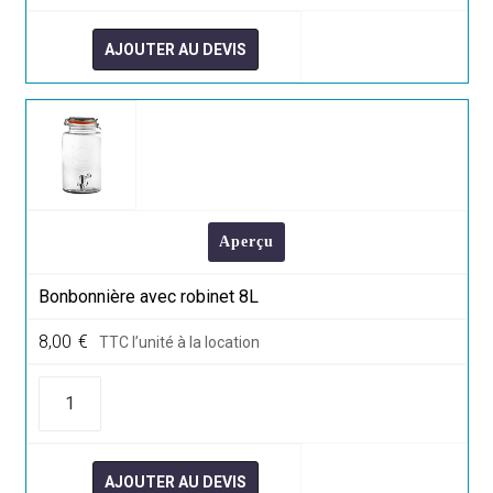
en
verre
AJOUTER AU DEVIS
Aperçu
Bonbonnière avec robinet 8L
8,00
€
TTC l’unité à la location
quantité
de
Bonbonnière
avec
robinet
8L
AJOUTER AU DEVIS