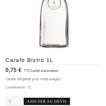
Carafe Bistro 1L
0,75
€
TTC l’unité à la location
Carafe élégante pour multi-usages.
Contenance : 1L
quantité
AJOUTER AU DEVIS
de
Alternative: