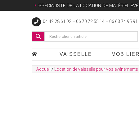
SPÉCIALISTE DE LA LOCATION DE MATÉRIEL ÉV
04.42.28.61.92 – 06.70.72.55.14 – 06.63.74.95.91
VAISSELLE
MOBILIE
Accueil
/
Location de vaisselle pour vos événements