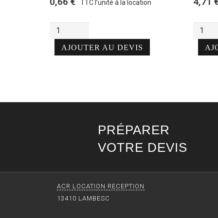
0,66
€
4,71
TTC l’unité à la location
Alternative:
Alterna
quantité
quantit
de
de
AJOUTER AU DEVIS
AJ
Pelle
FORMU
à
4
tarte
-
4€71
/pers
PRÉPARER
VOTRE DEVIS
ACR LOCATION RECEPTION
13410 LAMBESC