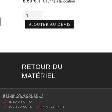
8,50
€
TTC l’unité à la location
Alternative:
quantité
de
AJOUTER AU DEVIS
Guéridon
Square
RETOUR DU
MATÉRIEL
BESOIN D’UN CONSEIL ?
04.42.28.61.92
06.70.72.55.14 –
06.63.74.95.91