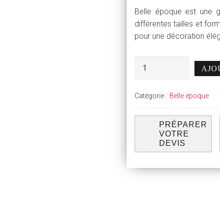
Belle époque est une 
différentes tailles et fo
pour une décoration éléga
quantité
AJO
Alternative:
de
Plat
Catégorie :
Belle époque
Vintage
Rond
-
PRÉPARER
VOTRE
Ovale
DEVIS
-
Creux