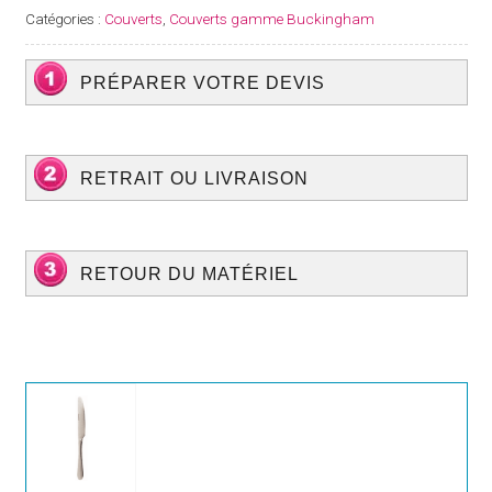
de
Catégories :
Couverts
,
Couverts gamme Buckingham
table
Buckingham
PRÉPARER VOTRE DEVIS
RETRAIT OU LIVRAISON
RETOUR DU MATÉRIEL