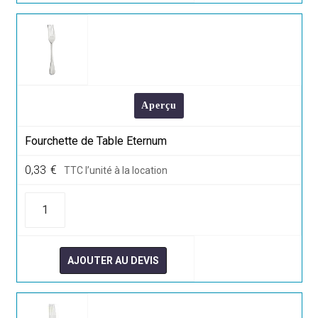
Aperçu
Fourchette de Table Eternum
0,33
€
TTC l’unité à la location
quantité
de
Fourchette
de
Table
Eternum
AJOUTER AU DEVIS