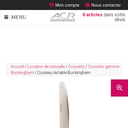
Mon compte
Nous contacter
0
articles
dans votre
devis
Accueil
/
Location de vaisselle
/
Couverts
/
Couverts gamme
Buckingham
/ Couteau de table Buckingham