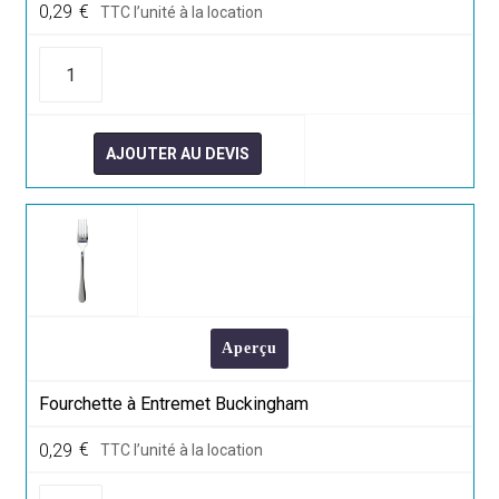
0,29
€
TTC l’unité à la location
quantité
de
Cuillère
à
café
Buckingham
AJOUTER AU DEVIS
Aperçu
Fourchette à Entremet Buckingham
0,29
€
TTC l’unité à la location
quantité