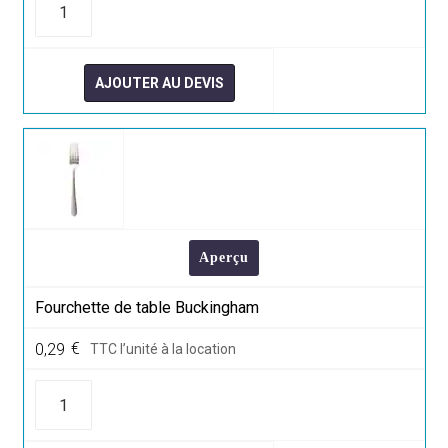
de
Fourchette
à
Entremet
Buckingham
AJOUTER AU DEVIS
Aperçu
Fourchette de table Buckingham
0,29
€
TTC l’unité à la location
quantité
de
Fourchette
de