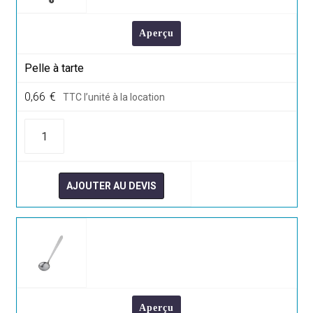
Aperçu
Pelle à tarte
0,66
€
TTC l’unité à la location
quantité
de
Pelle
à
tarte
AJOUTER AU DEVIS
Aperçu