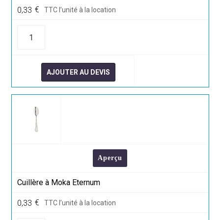
0,33
€
TTC l’unité à la location
quantité
de
Couteau
à
Entremet
Eternum
AJOUTER AU DEVIS
Aperçu
Cuillère à Moka Eternum
0,33
€
TTC l’unité à la location