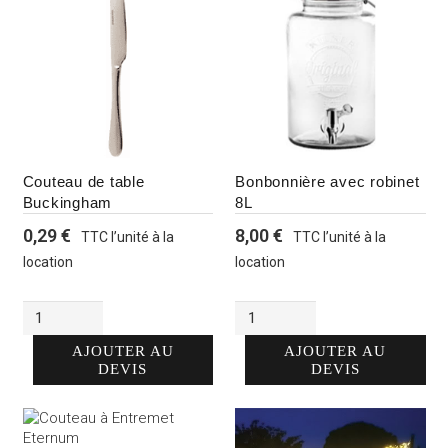
Couteau de table
Bonbonnière avec robinet
Buckingham
8L
0,29
€
8,00
€
TTC l’unité à la
TTC l’unité à la
location
location
Alternative:
Alternative:
quantité
quantité
de
de
Couteau
Bonbonnière
AJOUTER AU
AJOUTER AU
de
avec
DEVIS
DEVIS
table
robinet
Buckingham
8L