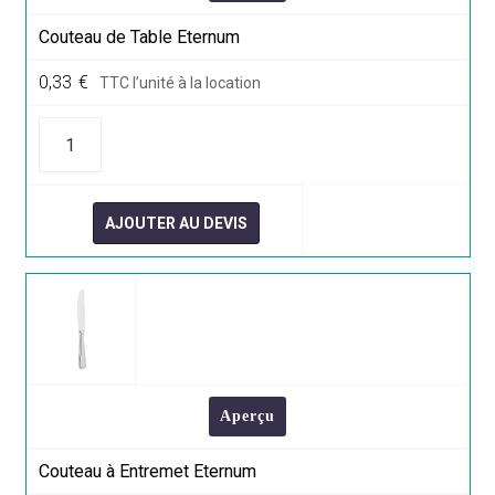
Couteau de Table Eternum
0,33
€
TTC l’unité à la location
quantité
de
Couteau
de
Table
Eternum
AJOUTER AU DEVIS
Aperçu
Couteau à Entremet Eternum