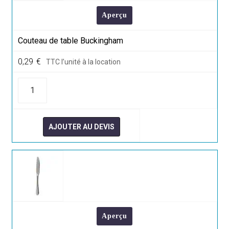
Aperçu
Couteau de table Buckingham
0,29
€
TTC l’unité à la location
quantité
de
Couteau
de
table
Buckingham
AJOUTER AU DEVIS
Aperçu