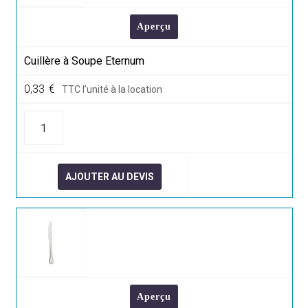
Aperçu
Cuillère à Soupe Eternum
0,33
€
TTC l’unité à la location
quantité
de
Cuillère
à
Soupe
Eternum
AJOUTER AU DEVIS
Aperçu