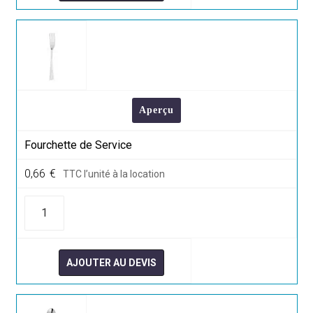
Aperçu
Fourchette de Service
0,66
€
TTC l’unité à la location
quantité
de
Fourchette
de
Service
AJOUTER AU DEVIS