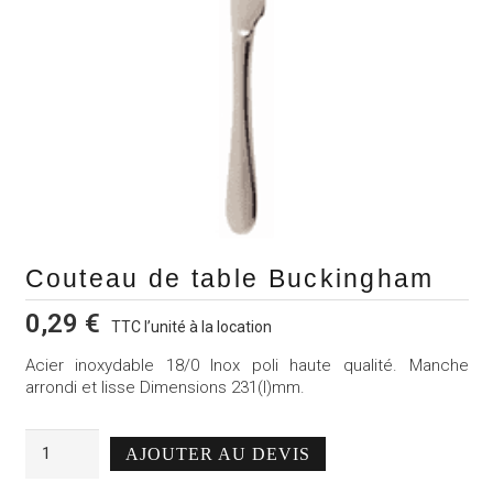
Couteau de table Buckingham
0,29
€
TTC l’unité à la location
Acier inoxydable 18/0 Inox poli haute qualité. Manche
arrondi et lisse Dimensions 231(l)mm.
quantité
AJOUTER AU DEVIS
de
Alternative:
Couteau