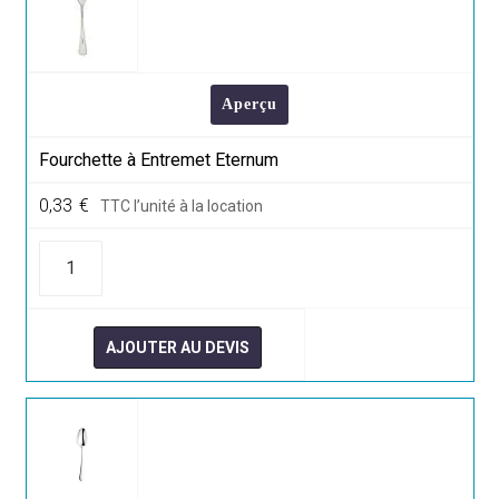
Aperçu
Fourchette à Entremet Eternum
0,33
€
TTC l’unité à la location
quantité
de
Fourchette
à
Entremet
Eternum
AJOUTER AU DEVIS