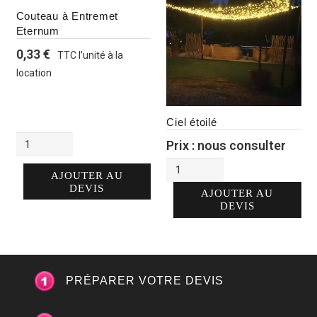
Couteau à Entremet
Eternum
0,33
€
TTC l’unité à la
location
Alternative:
Ciel étoilé
quantité
Prix : nous consulter
de
quantité
Couteau
AJOUTER AU
de
à
DEVIS
Ciel
AJOUTER AU
Entremet
étoilé
DEVIS
Eternum
PRÉPARER VOTRE DEVIS