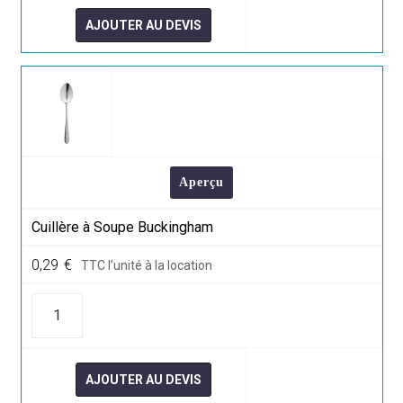
table
Buckingham
AJOUTER AU DEVIS
Aperçu
Cuillère à Soupe Buckingham
0,29
€
TTC l’unité à la location
quantité
de
Cuillère
à
Soupe
Buckingham
AJOUTER AU DEVIS