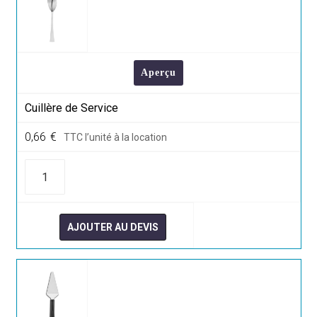
Aperçu
Cuillère de Service
0,66
€
TTC l’unité à la location
quantité
de
Cuillère
de
Service
AJOUTER AU DEVIS