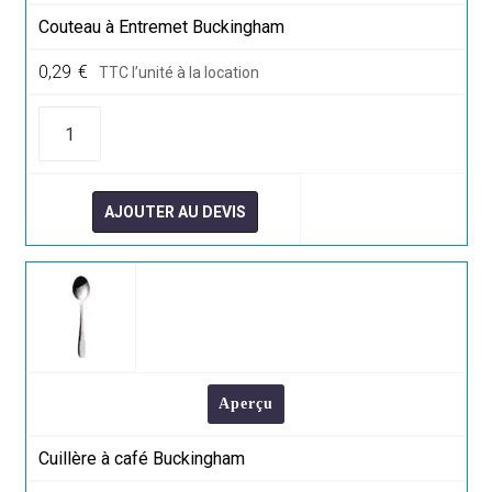
Couteau à Entremet Buckingham
0,29
€
TTC l’unité à la location
quantité
de
Couteau
à
Entremet
Buckingham
AJOUTER AU DEVIS
Aperçu
Cuillère à café Buckingham