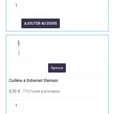
quantité
de
Cuillère
à
Moka
Eternum
AJOUTER AU DEVIS
Aperçu
Cuillère à Entremet Eternum
0,33
€
TTC l’unité à la location
quantité
de
Cuillère