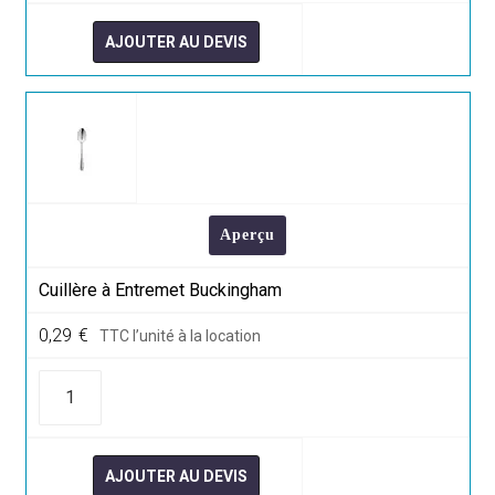
à
Entremet
Eternum
AJOUTER AU DEVIS
Aperçu
Cuillère à Entremet Buckingham
0,29
€
TTC l’unité à la location
quantité
de
Cuillère
à
Entremet
Buckingham
AJOUTER AU DEVIS